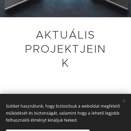
AKTUÁLIS
PROJEKTJEIN
K
Sütiket használunk, hogy biztosítsuk a weboldal megfelelő
működését és biztonságát, valamint hogy a lehető legjobb
felhasználói élményt kínáljuk Neked.