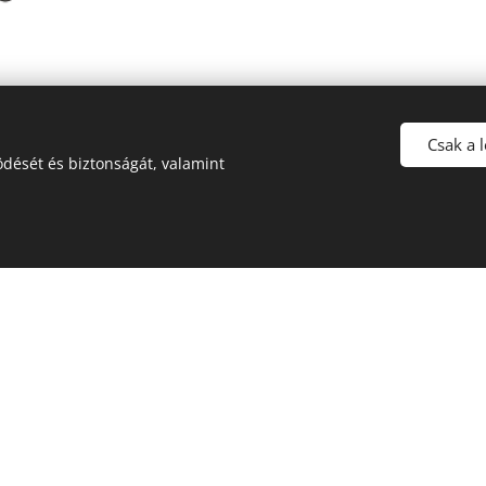
Csak a 
dését és biztonságát, valamint