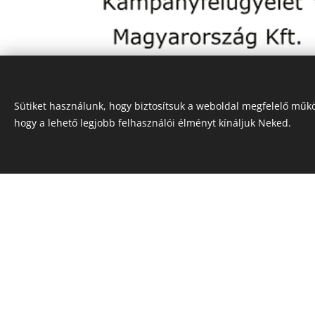
Sütiket használunk, hogy biztosítsuk a weboldal megfelelő műkö
hogy a lehető legjobb felhasználói élményt kínáljuk Neked.