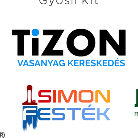
Gyösil Kft