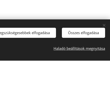
legszükségesebbek elfogadása
Összes elfogadása
Haladó beállítások megnyitása