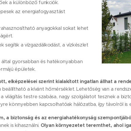
tőek a különböző funkciók.
pesek az energiafogyasztást
rahasznosítható anyagokkal sokat lehet
ágért.
segítik a vízgazdálkodást, a vízkészlet
k által gyorsabban és hatékonyabban
rmájú épületek.
tt, elképzelései szerint kialakított ingatlan állhat a ren
n beállítható a kívánt hőmérséklet. Lehetőség van a rendsz
világítás testre szabása, nagy szolgálatot tesznek a bizt
gyre könnyebben kapcsolhatóak hálózatba, így távolról is
m, a biztonság és az energiahatékonyság szempontjábó
k is kihasználni.
Olyan környezetet teremthet, ahol iga