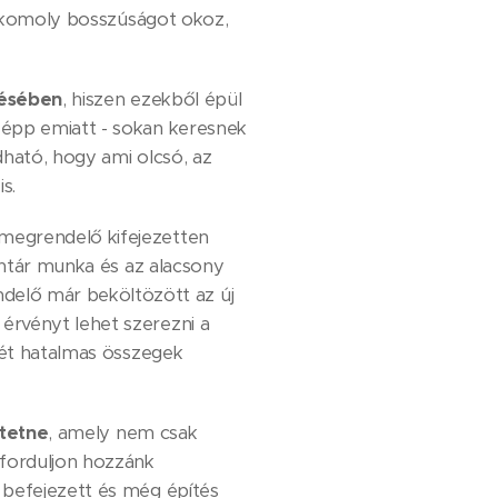
is komoly bosszúságot okoz,
tésében
, hiszen ezekből épül
 épp emiatt - sokan keresnek
dható, hogy ami olcsó, az
s.
megrendelő kifejezetten
kontár munka és az alacsony
elő már beköltözött az új
érvényt lehet szerezni a
smét hatalmas összegek
ttetne
, amely nem csak
 forduljon hozzánk
 befejezett és még építés