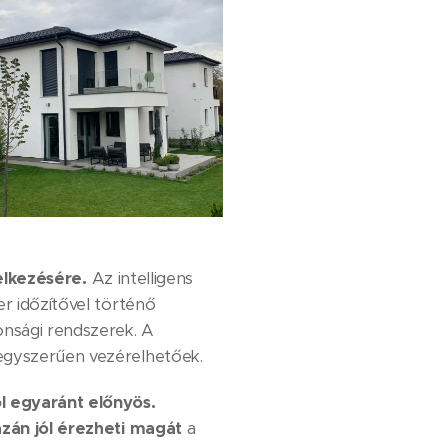
delkezésére.
Az intelligens
er időzítővel történő
onsági rendszerek. A
 egyszerűen vezérelhetőek.
l egyaránt előnyös.
zán jól érezheti magát
a