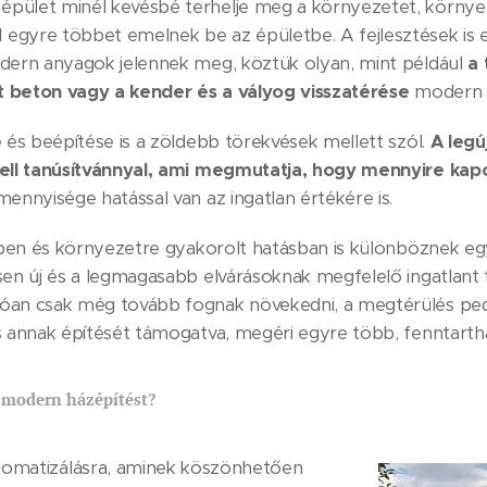
pület minél kevésbé terhelje meg a környezetet, környeze
egyre többet emelnek be az épületbe. A fejlesztések is 
odern anyagok jelennek meg, köztük olyan, mint például
a 
t beton vagy a kender és a vályog visszatérése
modern 
e és beépítése is a zöldebb törekvések mellett szól.
A legú
kell tanúsítvánnyal, ami megmutatja, hogy mennyire kapc
nnyisége hatással van az ingatlan értékére is.
ékben és környezetre gyakorolt hatásban is különböznek eg
sen új és a legmagasabb elvárásoknak megfelelő ingatlant t
óan csak még tovább fognak növekedni, a megtérülés pedi
s annak építését támogatva, megéri egyre több, fenntarth
 modern házépítést?
tomatizálásra, aminek köszönhetően