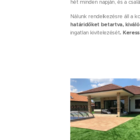
hét minden napján, és a csalá
Nálunk rendelkezésre áll a k
határidőket betartva, kiv
ingatlan kivitelezését
. Keres