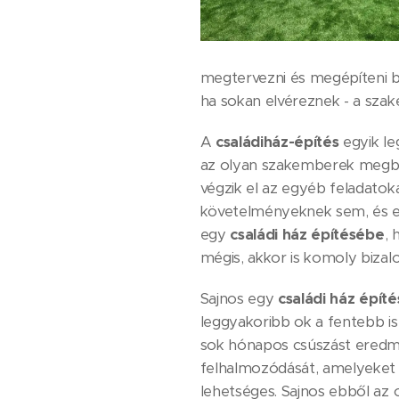
megtervezni és megépíteni bo
ha sokan elvéreznek - a szak
A
családiház-építés
egyik le
az olyan szakemberek megbízá
végzik el az egyéb feladatoka
követelményeknek sem, és em
egy
családi ház építésébe
, 
mégis, akkor is komoly biza
Sajnos egy
családi ház építé
leggyakoribb ok a fentebb is e
sok hónapos csúszást eredmé
felhalmozódását, amelyeket az
lehetséges. Sajnos ebből az 