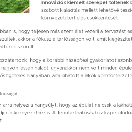
innovációk kiemelt szerepet töltenek 
szabott kialakítás mellett lehetővé tesz
környezeti terhelés csökkentését.
an is, hogy teljesen más szemlélet vezérli a tervezést és a
ültek, akkor a fókusz a tartósságon volt, amit kiegészítet
ttérbe szorult.
ozzátartozik, hogy a korábbi házépítési gyakorlatot azonb
nagyon lassan haladt, ugyanakkor nem volt minden épület 
zigetelés hiányában, ami kihatott a lakók komfortérzetér
donságai
arra helyezi a hangsúlyt, hogy az épület ne csak a lakhatá
djen a környezethez is. A fenntarthatósághoz kapcsolódóa
t.