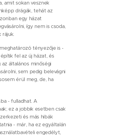
a, amit sokan vesznek
enképp drágák, tehát az
 Azonban egy házat
vásárolni, így nem is csoda,
 rájuk.
meghatározó tényezője is -
ítik fel az új házat, és
g az általános minőségi
sárolni, sem pedig belevágni
 sosem érül meg, de, ha
ba - fulladhat. A
anak; ez a jobbik esetben csak
zerkezeti és más hibák
atnia - már, ha ez egyáltalán
sználatbavételi engedélyt,