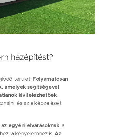
ern házépítést?
lődő terület.
Folyamatosan
k, amelyek segítségével
tlanok kivitelezhetőek
.
nálni, és az elképzeléseit
 az egyéni elvárásoknak
, a
hez, a kényelemhez is.
Az