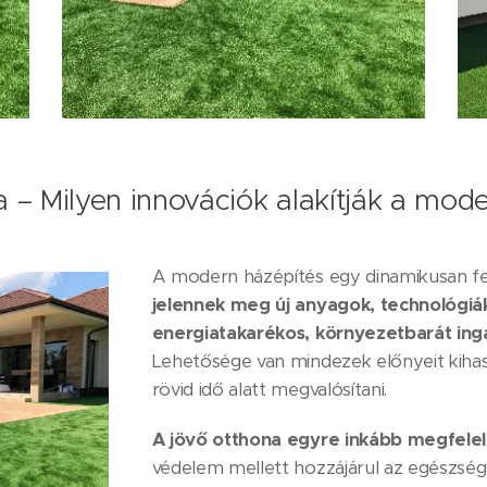
 – Milyen innovációk alakítják a mod
A modern házépítés egy dinamikusan fej
jelennek meg új anyagok, technológiá
energiatakarékos, környezetbarát inga
Lehetősége van mindezek előnyeit kihasz
rövid idő alatt megvalósítani.
A jövő otthona egyre inkább megfelel
védelem mellett hozzájárul az egészség