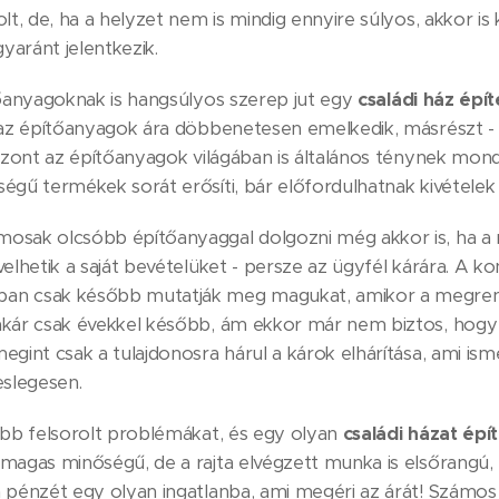
olt, de, ha a helyzet nem is mindig ennyire súlyos, akkor 
gyaránt jelentkezik.
tőanyagoknak is hangsúlyos szerep jut egy
családi ház épí
n az építőanyagok ára döbbenetesen emelkedik, másrészt -
iszont az építőanyagok világában is általános ténynek mon
gű termékek sorát erősíti, bár előfordulhatnak kivételek i
osak olcsóbb építőanyaggal dolgozni még akkor is, ha a 
velhetik a saját bevételüket - persze az ügyfél kárára. A 
an csak később mutatják meg magukat, amikor a megrend
akár csak évekkel később, ám ekkor már nem biztos, hogy 
egint csak a tulajdonosra hárul a károk elhárítása, ami i
eslegesen.
ebb felsorolt problémákat, és egy olyan
családi házat épí
magas minőségű, de a rajta elvégzett munka is elsőrangú,
 pénzét egy olyan ingatlanba, ami megéri az árát! Számos