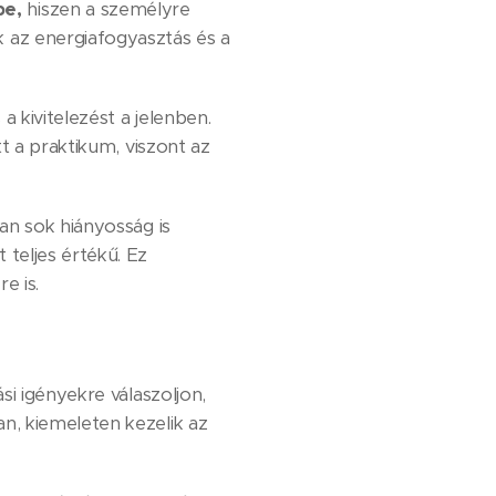
be,
hiszen a személyre
ik az energiafogyasztás és a
 kivitelezést a jelenben.
t a praktikum, viszont az
an sok hiányosság is
teljes értékű. Ez
e is.
si igényekre válaszoljon,
n, kiemeleten kezelik az