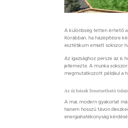
A különbség tetten érhető abb
Korábban, ha házépítésre kész
esztétikum emiatt sokszor há
Az igazsághoz persze az is h
jellemezte. A munka sokszor 
megmutatkozott például a hős
Az új házak fenntartható tulaj
A mai, modern gyakorlat már 
hanem hosszú távon illeszke
energiahatékonyság kérdésé