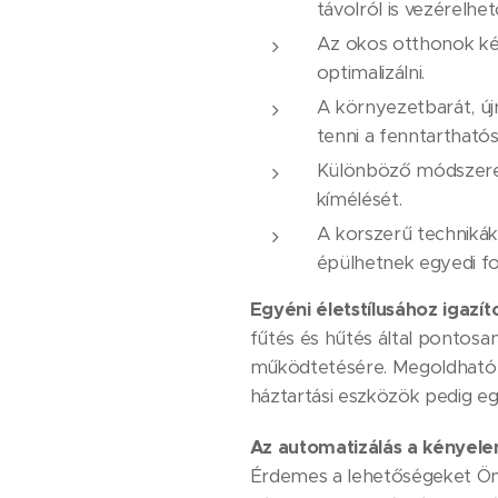
távolról is vezérelhe
Az okos otthonok ké
optimalizálni.
A környezetbarát, új
tenni a fenntarthatós
Különböző módszerek 
kímélését.
A korszerű techniká
épülhetnek egyedi fo
Egyéni életstílusához igazíto
fűtés és hűtés által pontosa
működtetésére. Megoldható a 
háztartási eszközök pedig e
Az automatizálás a kényele
Érdemes a lehetőségeket Önne