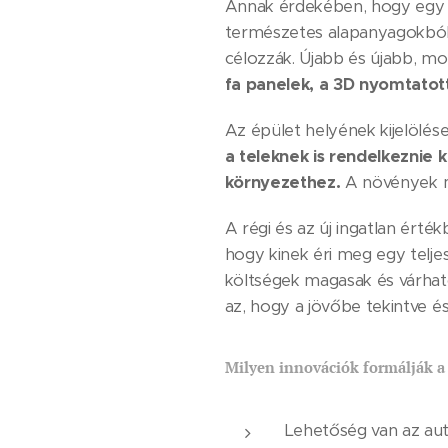
Annak érdekében, hogy egy é
természetes alapanyagokból 
célozzák. Újabb és újabb, m
fa panelek, a 3D nyomtatot
Az épület helyének kijelölés
a teleknek is rendelkeznie 
környezethez.
A növények me
A régi és az új ingatlan ért
hogy kinek éri meg egy telje
költségek magasak és várhat
az, hogy a jövőbe tekintve é
Milyen innovációk formálják a
Lehetőség van az au