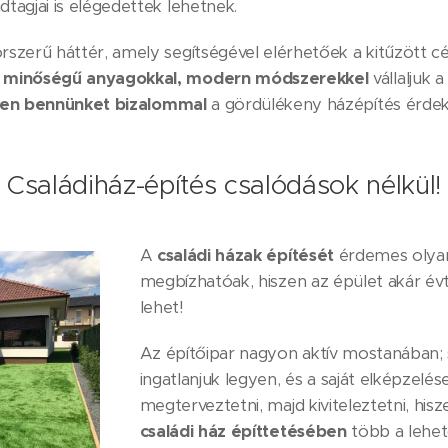
dtagjai is elégedettek lehetnek.
orszerű háttér, amely segítségével elérhetőek a kitűzött c
áló minőségű anyagokkal, modern módszerekkel
vállaljuk
sen bennünket bizalommal
a gördülékeny házépítés érde
Családiház-építés csalódások nélkül!
A
családi házak építését
érdemes olyan
megbízhatóak, hiszen az épület akár évt
lehet!
Az építőipar nagyon aktív mostanában; 
ingatlanjuk legyen, és a saját elképzelés
megterveztetni, majd kiviteleztetni, his
családi ház építtetésében
több a lehet