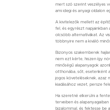
mert szó szerint veszélyes v
ami idegi és anyagi oldalon e
A kivitelezők mellett az épí
fel, és egyrészt napjainkba
olcsóbb alternatívákat. Az v
többnyire nem a kiváló minősé
Bizonyos szakemberek hajlam
nem ezt kérte, hiszen így nö
minőségű alapanyagok azonb
otthonába, sőt, esetenként 
jogos követeléseknek, azaz m
kiadásához vezet, persze fel
Ha szeretné elkerülni a fent
terveiben és alapanyagaiban 
bizalommal, és fektesse be a