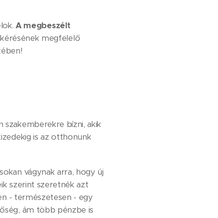
élok.
A megbeszélt
 a kérésének megfelelő
kében!
 szakemberekre bízni, akik
izedekig is az otthonunk
sokan vágynak arra, hogy új
eik szerint szeretnék azt
zen - természetesen - egy
őség, ám több pénzbe is