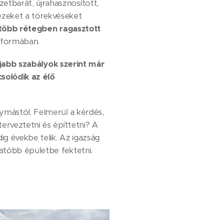
tbarát, újrahasznosított,
ezeket a törekvéseket
több rétegben ragasztott
formában.
jabb szabályok szerint már
solódik az élő
ymástól. Felmerül a kérdés,
erveztetni és építtetni? A
g évekbe telik. Az igazság
atóbb épületbe fektetni.