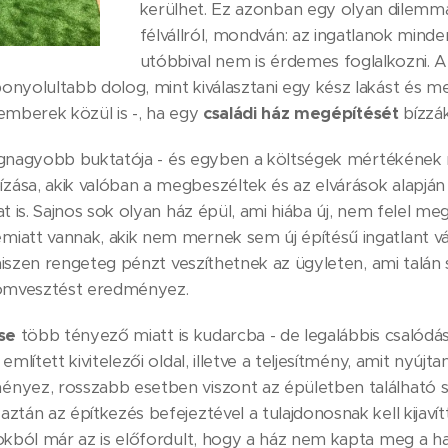
kerülhet. Ez azonban egy olyan dilemm
félvállról, mondván: az ingatlanok mind
utóbbival nem is érdemes foglalkozni.
nyolultabb dolog, mint kiválasztani egy kész lakást és meg
emberek közül is -, ha egy
családi ház megépítését
bízzák
gnagyobb buktatója - és egyben a költségek mértékének 
sa, akik valóban a megbeszéltek és az elvárások alapján ép
t is. Sajnos sok olyan ház épül, ami hiába új, nem felel me
iatt vannak, akik nem mernek sem új építésű ingatlant vá
hiszen rengeteg pénzt veszíthetnek az ügyleten, ami talán
lomvesztést eredményez.
se
több tényező miatt is kudarcba - de legalábbis csalódás
mlített kivitelezői oldal, illetve a teljesítmény, amit nyújt
nyez, rosszabb esetben viszont az épületben található s
tán az építkezés befejeztével a tulajdonosnak kell kijavítt
okból már az is előfordult, hogy a ház nem kapta meg a ha